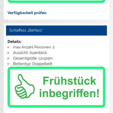
Verfügbarkeit prüfen
Schlaffass „Bierfass“
Details:
max.Anzahl Personen: 2
Aussicht: Auenblick
Gesamtgröße: ca.12qm
Bettentyp: Doppelbett