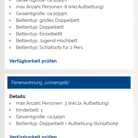
Gesamtgröße: ca.105qm
max.Anzahl Personen: 8 (inkl.Aufbettung)
Gesamtgröße: ca.105qm
Bettentyp: großes Doppelbett
Bettentyp: Doppelbett
Bettentyp: Einzelbettt
Bettentyp: Jugend-Hochbett
Bettentyp: Schlafsofa für 2 Pers.
Verfügbarkeit prüfen
Ferienwohnung „sonnengelb“
Details:
max.Anzahl Personen: 3 (inkl.1x Aufbettung)
Kinderbett: 1
Gesamtgröße: ca.54qm
Bettentyp: Doppelbett + Aufbettung (Schlafsofa)
Verfügbarkeit prüfen