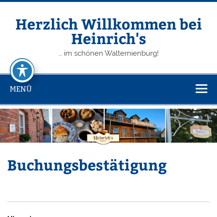
Zum
Inhalt
springen
Herzlich Willkommen bei
Heinrich's
… im schönen Walternienburg!
MENÜ
Buchungsbestätigung