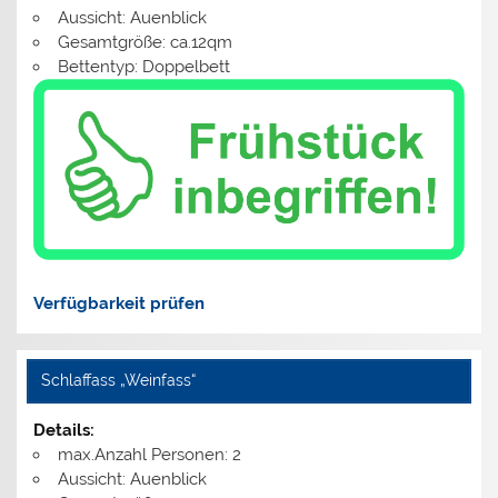
Aussicht: Auenblick
Gesamtgröße: ca.12qm
Bettentyp: Doppelbett
Verfügbarkeit prüfen
Schlaffass „Weinfass“
Details:
max.Anzahl Personen: 2
Aussicht: Auenblick