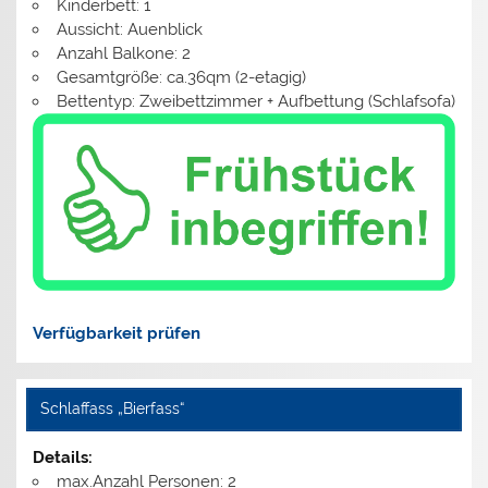
Kinderbett: 1
Aussicht: Auenblick
Anzahl Balkone: 2
Gesamtgröße: ca.36qm (2-etagig)
Bettentyp: Zweibettzimmer + Aufbettung (Schlafsofa)
Verfügbarkeit prüfen
Schlaffass „Bierfass“
Details:
max.Anzahl Personen: 2