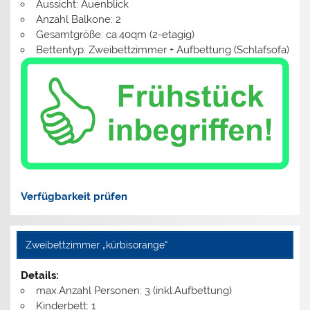
Aussicht: Auenblick
Anzahl Balkone: 2
Gesamtgröße: ca.40qm (2-etagig)
Bettentyp: Zweibettzimmer + Aufbettung (Schlafsofa)
Verfügbarkeit prüfen
Zweibettzimmer „kürbisorange“
Details:
max.Anzahl Personen: 3 (inkl.Aufbettung)
Kinderbett: 1