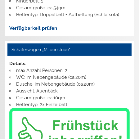
Kinderbett: 1
Gesamtgröße: ca.54qm
Bettentyp: Doppelbett + Aufbettung (Schlafsofa)
Verfügbarkeit prüfen
Schäferwagen „Milbenstube“
Details:
max.Anzahl Personen: 2
WC: im Nebengebäude (ca.20m)
Dusche: im Nebengebäude (ca.20m)
Aussicht: Auenblick
Gesamtgröße: ca.10qm
Bettentyp: 2x Einzelbett