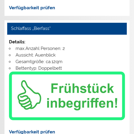
Verfügbarkeit prüfen
Schlaffass „Bierfass“
Details:
max.Anzahl Personen: 2
Aussicht: Auenblick
Gesamtgröße: ca.12qm
Bettentyp: Doppelbett
Verfügbarkeit prüfen