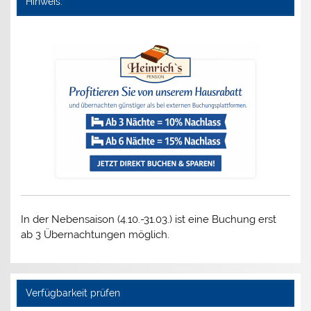
Hinweis:
In der Nebensaison (4.10.-31.03.) ist eine Buchung erst
ab 3 Übernachtungen möglich.
Verfügbarkeit prüfen