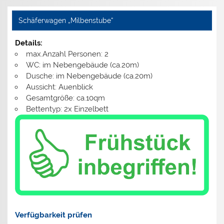
Schäferwagen „Milbenstube“
Details:
max.Anzahl Personen: 2
WC: im Nebengebäude (ca.20m)
Dusche: im Nebengebäude (ca.20m)
Aussicht: Auenblick
Gesamtgröße: ca.10qm
Bettentyp: 2x Einzelbett
Verfügbarkeit prüfen