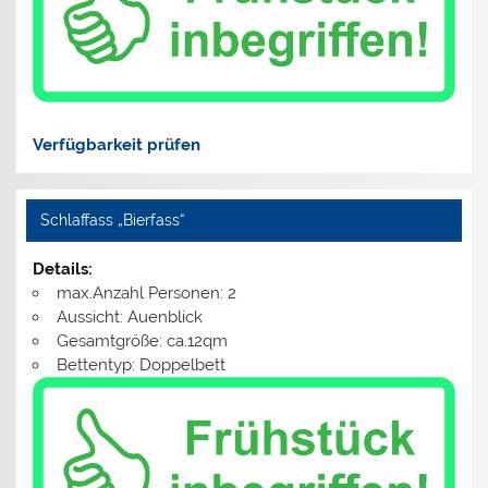
Verfügbarkeit prüfen
Schlaffass „Bierfass“
Details:
max.Anzahl Personen: 2
Aussicht: Auenblick
Gesamtgröße: ca.12qm
Bettentyp: Doppelbett