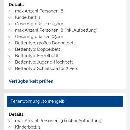
Details:
max.Anzahl Personen: 8
Kinderbett: 1
Gesamtgröße: ca.105qm
max.Anzahl Personen: 8 (inkl.Aufbettung)
Gesamtgröße: ca.105qm
Bettentyp: großes Doppelbett
Bettentyp: Doppelbett
Bettentyp: Einzelbettt
Bettentyp: Jugend-Hochbett
Bettentyp: Schlafsofa für 2 Pers.
Verfügbarkeit prüfen
Ferienwohnung „sonnengelb“
Details:
max.Anzahl Personen: 3 (inkl.1x Aufbettung)
Kinderbett: 1